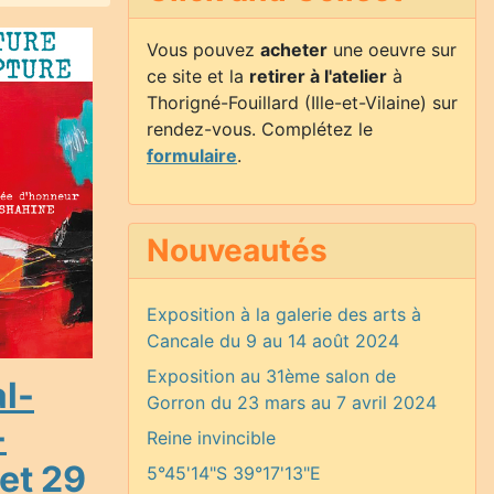
Vous pouvez
acheter
une oeuvre sur
ce site et la
retirer à l'atelier
à
Thorigné-Fouillard (Ille-et-Vilaine) sur
rendez-vous. Complétez le
formulaire
.
Nouveautés
Exposition à la galerie des arts à
Cancale du 9 au 14 août 2024
Exposition au 31ème salon de
l-
Gorron du 23 mars au 7 avril 2024
-
Reine invincible
 et 29
5°45'14"S 39°17'13"E