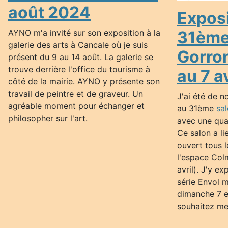
août 2024
Exposi
AYNO m'a invité sur son exposition à la
31ème
galerie des arts à Cancale où je suis
Gorro
présent du 9 au 14 août. La galerie se
trouve derrière l'office du tourisme à
au 7 a
côté de la mairie. AYNO y présente son
travail de peintre et de graveur. Un
J'ai été de n
agréable moment pour échanger et
au 31ème
sa
philosopher sur l'art.
avec une quar
Ce salon a li
ouvert tous l
l'espace Colm
avril). J'y e
série Envol m
dimanche 7 en
souhaitez me