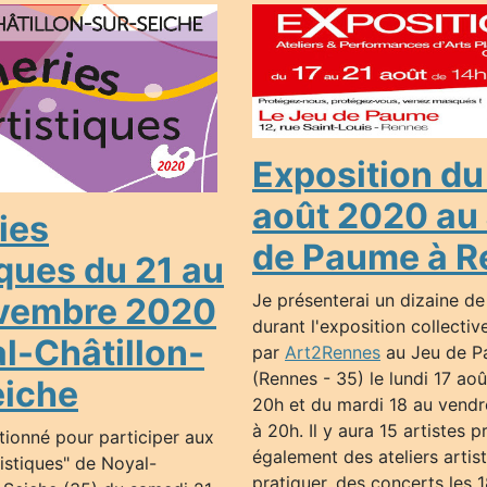
Exposition du
août 2020 au
ies
de Paume à R
iques du 21 au
Je présenterai un dizaine de
vembre 2020
durant l'exposition collecti
l-Châtillon-
par
Art2Rennes
au Jeu de 
(Rennes - 35) le lundi 17 ao
eiche
20h et du mardi 18 au vendr
à 20h. Il y aura 15 artistes p
ctionné pour participer aux
également des ateliers artis
tistiques" de Noyal-
pratiquer, des concerts les 1