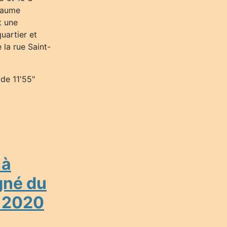
Paume
t une
quartier et
 la rue Saint-
 de 11'55"
 à
gné du
 2020