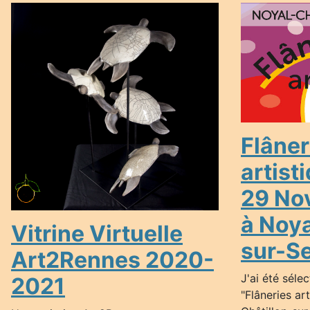
Flâner
artist
29 No
à Noya
Vitrine Virtuelle
sur-S
Art2Rennes 2020-
J'ai été séle
2021
"Flâneries ar