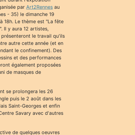
rganisée par
Art2Rennes
au
es - 35) le dimanche 19
h à 18h. Le thème est "La fête
 Il y aura 12 artistes,
présenteront le travail qu'ils
ntre autre cette année (et en
endant le confinement). Des
dessins et des performances
seront également proposées
uni de masques de
t se prolongera les 26
angle puis le 2 août dans les
lais Saint-Georges et enfin
 Centre Savary avec d'autres
ctive de quelques oeuvres