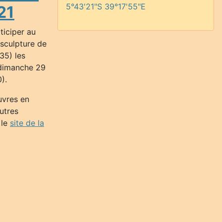
5°43'21"S 39°17'55"E
21
ticiper au
 sculpture de
35) les
 dimanche 29
).
uvres en
utres
 le
site de la