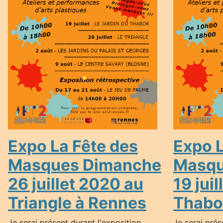
Expo La Fête des
Expo L
Masques Dimanche
Masqu
26 juillet 2020 au
19 jui
Triangle à Rennes
Thabo
Je serai présent durant l'exposition
Je serai prés