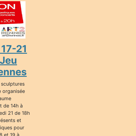
 17-21
 Jeu
ennes
 sculptures
ve organisée
Paume
ût de 14h à
edi 21 de 18h
résents et
tiques pour
8 et 19 à