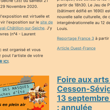
r-Seiche (35) du samedi 21
partir de 18h30. Le Jeu de 
 29 Novembre 2020.
(bâtiment édifié en 1690) es
l'exposition est virtuelle et
nouvelle salle culturelle, de 
ir l'exposition sur le
site de
intergénérationnelle au 12 de
oyal-Châtillon-sur-Seiche
. J'y
Louis.
vres (n°4 - Laurent
Reportage France 3
à partir
Article Ouest-France
c est organisé et vous
pout l'artiste de votre
 ICI
.
Foire aux arts
Cesson-Sévi
13 septembre
: annulée