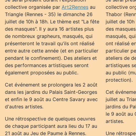
collective organisée par
Art2Rennes
au
collective o
Triangle (Rennes - 35) le dimanche 26
Thabor (Renn
juillet de 10h à 18h. Le thème est "La fête
juillet de 10
des masques". Il y aura 16 artistes plus
des masques".
de nombreux grapheurs, masqués, qui
masqués, qui 
présenteront le travail qu'ils ont réalisé
ont réalisé e
entre autre cette année (et en particulier
particulier p
pendant le confinement). Des ateliers et
ateliers de 
des performances artistiques seront
artistiques 
également proposées au public.
au public (m
protection).
Cet événement se prolongera les 2 août
dans les jardins du Palais Saint-Georges
Cet événemen
et enfin le 9 août au Centre Savary avec
juillet au Tri
d'autres artistes.
jardins du Pa
le 9 août au
Une rétrospective de quelques oeuvres
artistes.
de chaque participant aura lieu du 17 au
21 août au Jeu de Paume à Rennes.
Une rétrospe