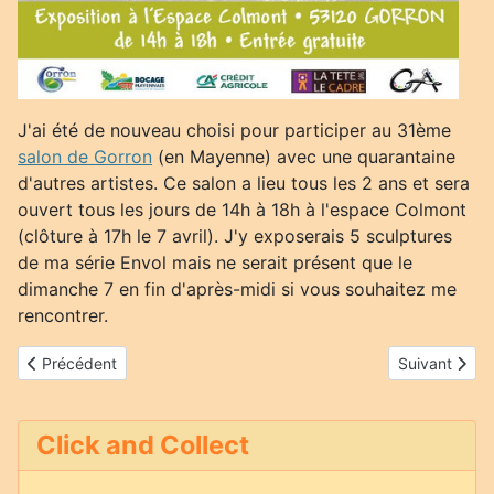
J'ai été de nouveau choisi pour participer au 31ème
salon de Gorron
(en Mayenne) avec une quarantaine
d'autres artistes. Ce salon a lieu tous les 2 ans et sera
ouvert tous les jours de 14h à 18h à l'espace Colmont
(clôture à 17h le 7 avril). J'y exposerais 5 sculptures
de ma série Envol mais ne serait présent que le
dimanche 7 en fin d'après-midi si vous souhaitez me
rencontrer.
Article précédent : Exposition à la galerie des arts à Cancale du
Article suiva
Précédent
Suivant
Click and Collect