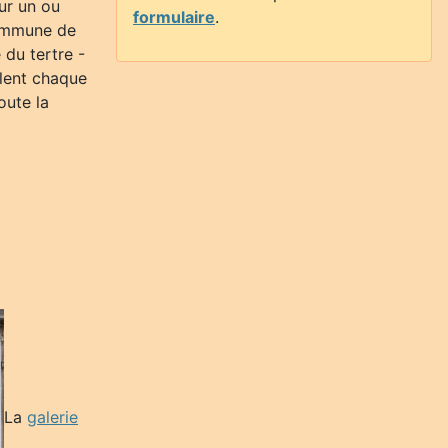
our un ou
formulaire
.
commune de
 du tertre -
llent chaque
oute la
La
galerie