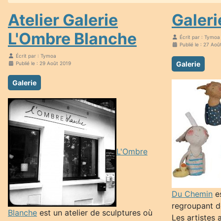
Atelier Galerie
Galer
L'Ombre Blanche
Écrit par :
Tymoa
Publié le : 27 Aoû
Écrit par :
Tymoa
Galerie
Publié le : 29 Août 2019
Galerie
L'Ombre
Du Chemin
es
regroupant d
Blanche
est un atelier de sculptures où
Les artistes