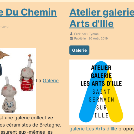
ie Du Chemin
Atelier galeri
Arts d'Ille
t 2019
Écrit par :
Tymoa
Publié le : 20 Août 2019
Galerie
La
Galerie
t une galerie collective
es céramistes de Bretagne.
galerie Les Arts d'Ille
propos
 assurent eux-mêmes les