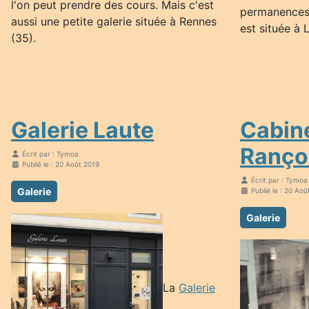
l'on peut prendre des cours. Mais c'est
permanences à
aussi une petite galerie située à Rennes
est située à L
(35).
Galerie Laute
Cabine
Ranço
Écrit par :
Tymoa
Publié le : 20 Août 2019
Écrit par :
Tymoa
Galerie
Publié le : 20 Aoû
Galerie
La
Galerie