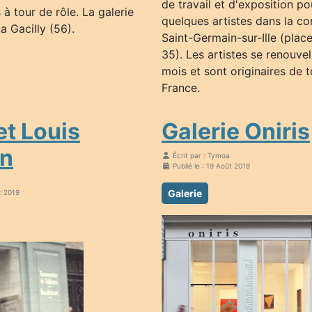
de travail et d'exposition p
 tour de rôle. La galerie
quelques artistes dans la 
a Gacilly (56).
Saint-Germain-sur-Ille (place
35). Les artistes se renouve
mois et sont originaires de t
France.
t Louis
Galerie Oniris
n
Écrit par :
Tymoa
Publié le : 19 Août 2019
Galerie
t 2019