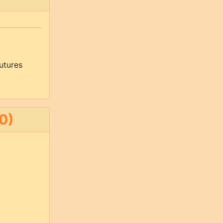
utures
0)