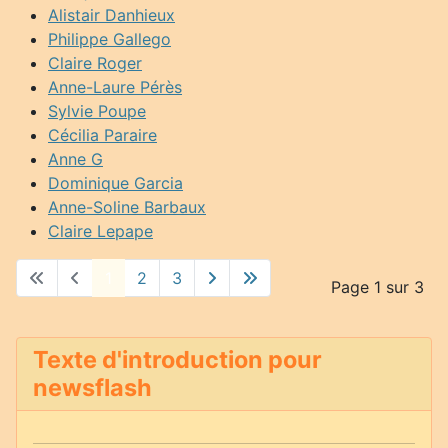
Alistair Danhieux
Philippe Gallego
Claire Roger
Anne-Laure Pérès
Sylvie Poupe
Cécilia Paraire
Anne G
Dominique Garcia
Anne-Soline Barbaux
Claire Lepape
1
2
3
Page 1 sur 3
Texte d'introduction pour
newsflash