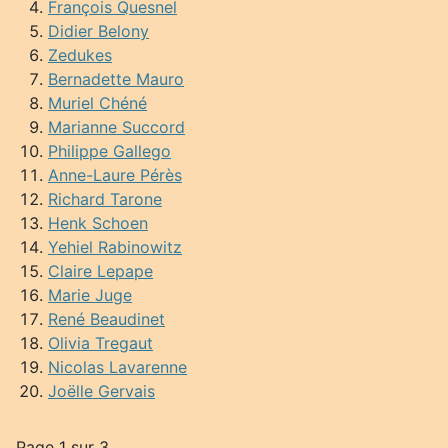
François Quesnel
Didier Belony
Zedukes
Bernadette Mauro
Muriel Chéné
Marianne Succord
Philippe Gallego
Anne-Laure Pérès
Richard Tarone
Henk Schoen
Yehiel Rabinowitz
Claire Lepape
Marie Juge
René Beaudinet
Olivia Tregaut
Nicolas Lavarenne
Joëlle Gervais
Page 1 sur 3