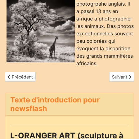
photogrpahe anglais. Il
a passé 13 ans en
afrique a photographier
les animaux. Des photos
exceptionnelles souvent
peu colorées qui
évoquent la disparition
des grands mammifères
africains.
Article précédent : Steve McCurry
Article suivan
Précédent
Suivant
Texte d'introduction pour
newsflash
L-ORANGER ART (sculpture à