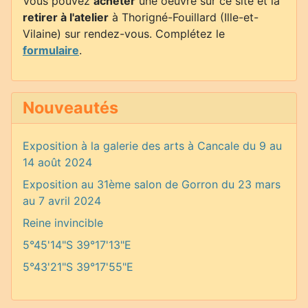
Vous pouvez
acheter
une oeuvre sur ce site et la
retirer à l'atelier
à Thorigné-Fouillard (Ille-et-
Vilaine) sur rendez-vous. Complétez le
formulaire
.
Nouveautés
Exposition à la galerie des arts à Cancale du 9 au
14 août 2024
Exposition au 31ème salon de Gorron du 23 mars
au 7 avril 2024
Reine invincible
5°45'14"S 39°17'13"E
5°43'21"S 39°17'55"E